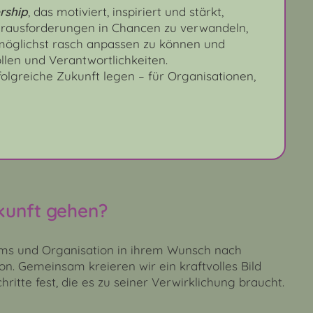
rship
, das motiviert, inspiriert und stärkt,
ausforderungen in Chancen zu verwandeln,
 möglichst rasch anpassen zu können und
ollen und Verantwortlichkeiten.
folgreiche Zukunft legen – für Organisationen,
ukunft gehen?
ams und Organisation in ihrem Wunsch nach
n. Gemeinsam kreieren wir ein kraftvolles Bild
ritte fest, die es zu seiner Verwirklichung braucht.