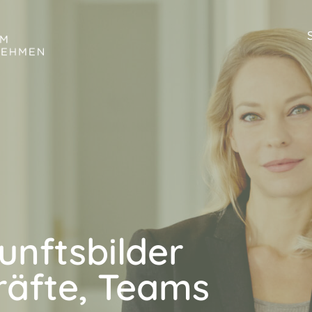
unftsbilder
räfte, Teams