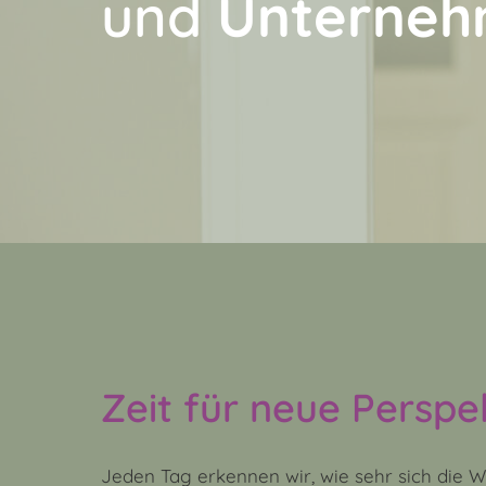
und
Unterne
Zeit für neue Perspe
Jeden Tag erkennen wir, wie sehr sich die W